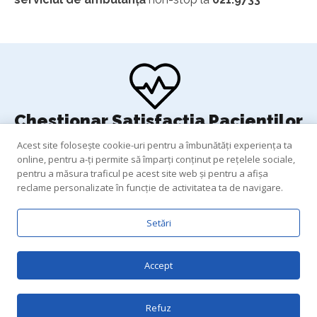
Chestionar Satisfacția Pacienților
Părerea ta ne ajută să ne îmbunătățim!
Acest site folosește cookie-uri pentru a îmbunătăți experiența ta
online, pentru a-ți permite să împarți conținut pe rețelele sociale,
pentru a măsura traficul pe acest site web și pentru a afișa
Lansare Chestionar
reclame personalizate în funcție de activitatea ta de navigare.
Setări
Accept
Refuz
Copyright © 2025 - Toate Drepturile Rezervate